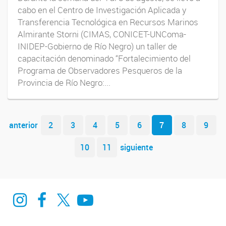
cabo en el Centro de Investigación Aplicada y
Transferencia Tecnológica en Recursos Marinos
Almirante Storni (CIMAS, CONICET-UNComa-
INIDEP-Gobierno de Río Negro) un taller de
capacitación denominado “Fortalecimiento del
Programa de Observadores Pesqueros de la
Provincia de Río Negro:...
Navegador de artículos
anterior
2
3
4
5
6
7
8
9
10
11
siguiente
Instagram
Facebook
Twitter
Youtube