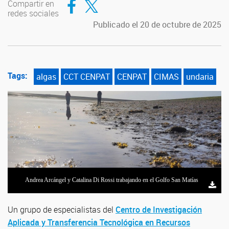
Compartir en
redes sociales
Publicado el 20 de octubre de 2025
Tags:
algas
CCT CENPAT
CENPAT
CIMAS
undaria
Andrea Arcángel y Catalina Di Rossi trabajando en el Golfo San Matías
Undaria en el intermareal del Golfo San Matías
Un grupo de especialistas del
Centro de Investigación
Aplicada y Transferencia Tecnológica en Recursos