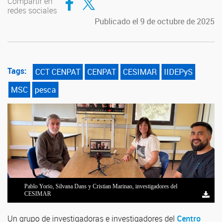
Compartir en
redes sociales
Publicado el 9 de octubre de 2025
Tags:
CCT CENPAT
CENPAT
CESIMAR
IIDEPyS
MSC
pesca
Pablo Yorio, Silvana Dans y Cristian Marinao, investigadores del
CESIMAR
Un grupo de investigadoras e investigadores del
Centro