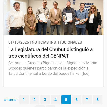
01/10/2025 | NOTICIAS INSTITUCIONALES
La Legislatura del Chubut distinguió a
tres científicos del CENPAT
Se trata de Gregorio Bigatti, Javier Signorelli y Martín
Brogger, quienes participaron de la expedición al
Talud Continental a bordo del buque Falkor (too)
Navegador de artículos
anterior
1
2
3
4
5
6
7
8