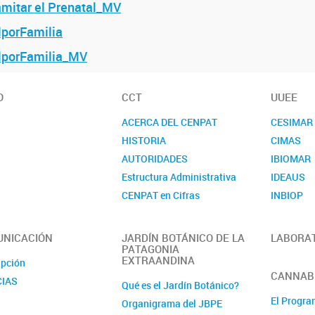
amitar el Prenatal_MV
lporFamilia
alporFamilia_MV
O
CCT
UUEE
ACERCA DEL CENPAT
CESIMAR
HISTORIA
CIMAS
AUTORIDADES
IBIOMAR
Estructura Administrativa
IDEAUS
CENPAT en Cifras
INBIOP
Informes Temáticos
IPCSH
CONTACTO
IPEEC
NICACIÓN
JARDÍN BOTÁNICO DE LA
LABORA
PATAGONIA
IPGP
EXTRAANDINA
ipción
IIDEPyS
CANNABI
CIAS
Qué es el Jardín Botánico?
El Progr
Organigrama del JBPE