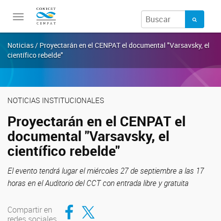
Toggle
navigation
Noticias / Proyectarán en el CENPAT el documental "Varsavsky, el
científico rebelde"
NOTICIAS INSTITUCIONALES
Proyectarán en el CENPAT el
documental "Varsavsky, el
científico rebelde"
El evento tendrá lugar el miércoles 27 de septiembre a las 17
horas en el Auditorio del CCT con entrada libre y gratuita
Compartir en Facebook
Compartir en Twitter
Compartir en
redes sociales