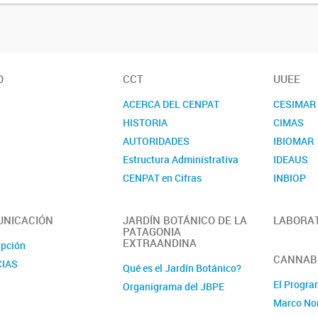
O
CCT
UUEE
ACERCA DEL CENPAT
CESIMAR
HISTORIA
CIMAS
AUTORIDADES
IBIOMAR
Estructura Administrativa
IDEAUS
CENPAT en Cifras
INBIOP
Informes Temáticos
IPCSH
CONTACTO
IPEEC
NICACIÓN
JARDÍN BOTÁNICO DE LA
LABORA
PATAGONIA
IPGP
EXTRAANDINA
ipción
IIDEPyS
CANNABI
CIAS
Qué es el Jardín Botánico?
El Progr
Organigrama del JBPE
Marco No